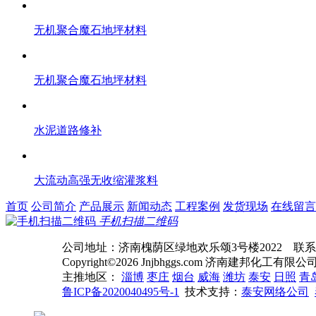
无机聚合魔石地坪材料
无机聚合魔石地坪材料
水泥道路修补
大流动高强无收缩灌浆料
首页
公司简介
产品展示
新闻动态
工程案例
发货现场
在线留言
手机扫描二维码
公司地址：济南槐荫区绿地欢乐颂3号楼2022 联系电话： Q
Copyright©2026 Jnjbhggs.com 济南建邦化工有限公司 All
主推地区：
淄博
枣庄
烟台
威海
潍坊
泰安
日照
青
鲁ICP备2020040495号-1
技术支持：
泰安网络公司