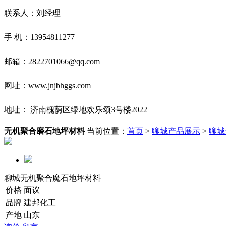
联系人：刘经理
手 机：13954811277
邮箱：2822701066@qq.com
网址：www.jnjbhggs.com
地址： 济南槐荫区绿地欢乐颂3号楼2022
无机聚合磨石地坪材料
当前位置：
首页
>
聊城产品展示
>
聊城
聊城无机聚合魔石地坪材料
价格
面议
品牌
建邦化工
产地
山东