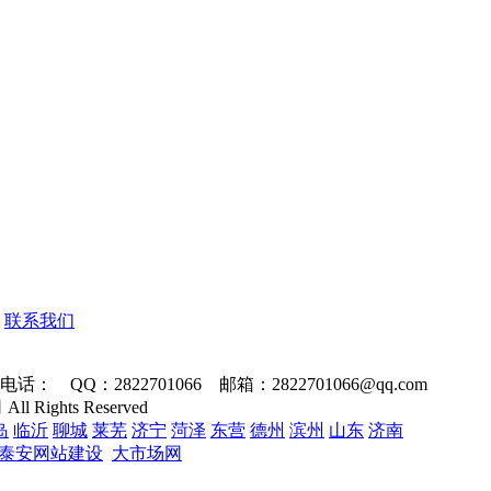
联系我们
Q：2822701066 邮箱：2822701066@qq.com
 Rights Reserved
岛
临沂
聊城
莱芜
济宁
菏泽
东营
德州
滨州
山东
济南
泰安网站建设
大市场网