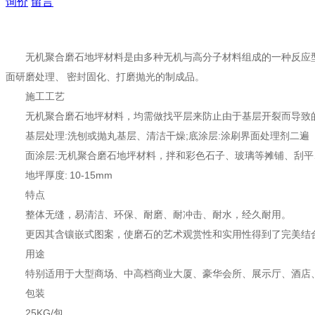
询价
留言
无机聚合磨石地坪材料是由多种无机与高分子材料组成的一种反应
面研磨处理、 密封固化、打磨抛光的制成品。
施工工艺
无机聚合磨石地坪材料，均需做找平层来防止由于基层开裂而导致的
基层处理:洗刨或抛丸基层、清洁干燥;底涂层:涂刷界面处理剂二遍
面涂层:无机聚合磨石地坪材料，拌和彩色石子、玻璃等摊铺、刮平
地坪厚度: 10-15mm
特点
整体无缝，易清洁、环保、耐磨、耐冲击、耐水，经久耐用。
更因其含镶嵌式图案，使磨石的艺术观赏性和实用性得到了完美结
用途
特别适用于大型商场、中高档商业大厦、豪华会所、展示厅、酒店
包装
25KG/包