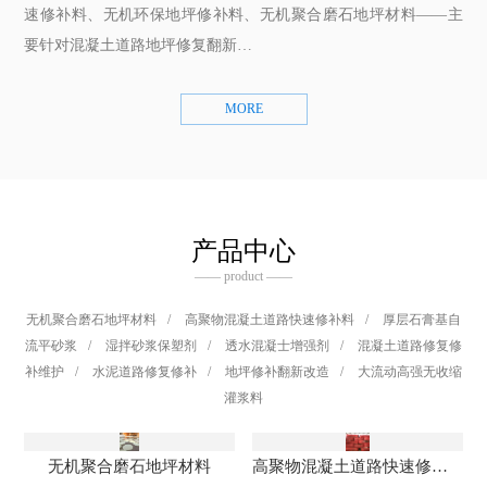
速修补料、无机环保地坪修补料、无机聚合磨石地坪材料——主
要针对混凝土道路地坪修复翻新…
MORE
产品中心
—— product ——
无机聚合磨石地坪材料
/
高聚物混凝土道路快速修补料
/
厚层石膏基自
流平砂浆
/
湿拌砂浆保塑剂
/
透水混凝士增强剂
/
混凝土道路修复修
补维护
/
水泥道路修复修补
/
地坪修补翻新改造
/
大流动高强无收缩
灌浆料
无机聚合磨石地坪材料
高聚物混凝土道路快速修补料