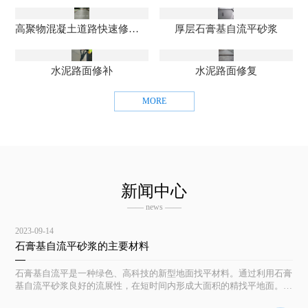
高聚物混凝土道路快速修补料
厚层石膏基自流平砂浆
水泥路面修补
水泥路面修复
MORE
新闻中心
—— news ——
2023-09-14
石膏基自流平砂浆的主要材料
石膏基自流平是一种绿色、高科技的新型地面找平材料。通过利用石膏
基自流平砂浆良好的流展性，在短时间内形成大面积的精找平地面。具
有平整度高及隔潮、防霉、防虫等优点，且施工简便、成活快