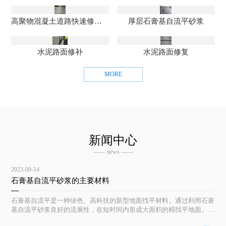
高聚物混凝土道路快速修补料
厚层石膏基自流平砂浆
水泥路面修补
水泥路面修复
MORE
新闻中心
—— news ——
2023-09-14
石膏基自流平砂浆的主要材料
石膏基自流平是一种绿色、高科技的新型地面找平材料。通过利用石膏
基自流平砂浆良好的流展性，在短时间内形成大面积的精找平地面。具
有平整度高及隔潮、防霉、防虫等优点，且施工简便、成活快