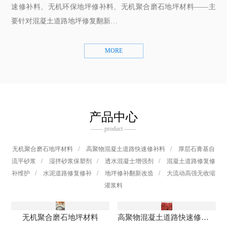
速修补料、无机环保地坪修补料、无机聚合磨石地坪材料——主
要针对混凝土道路地坪修复翻新…
MORE
产品中心
—— product ——
无机聚合磨石地坪材料
/
高聚物混凝土道路快速修补料
/
厚层石膏基自
流平砂浆
/
湿拌砂浆保塑剂
/
透水混凝士增强剂
/
混凝土道路修复修
补维护
/
水泥道路修复修补
/
地坪修补翻新改造
/
大流动高强无收缩
灌浆料
无机聚合磨石地坪材料
高聚物混凝土道路快速修补料