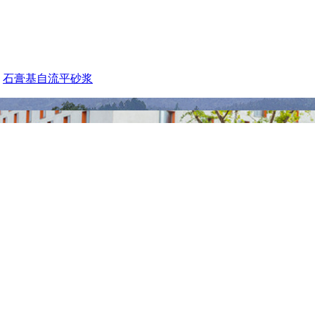
石膏基自流平砂浆