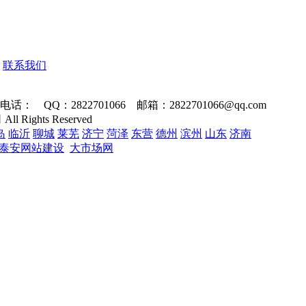
联系我们
Q：2822701066 邮箱：2822701066@qq.com
 Rights Reserved
岛
临沂
聊城
莱芜
济宁
菏泽
东营
德州
滨州
山东
济南
泰安网站建设
大市场网