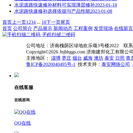
水泥道路快速修补材料可实现薄层修补
2023-01-18
水泥路快速修补选择依据与产品性能
2023-01-08
首页
上一页
1
2
3
4
...
10
下一页
尾页
首页
公司简介
产品展示
新闻动态
工程案例
发货现场
在线留言
手机扫描二维码
公司地址：济南槐荫区绿地欢乐颂3号楼2022 联系电话： Q
Copyright©2026 Jnjbhggs.com 济南建邦化工有限公司 All
主推地区：
淄博
枣庄
烟台
威海
潍坊
泰安
日照
青
鲁ICP备2020040495号-1
技术支持：
泰安网络公司
在线客服
在线咨询
QQ在线