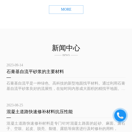
MORE
新闻中心
—— news ——
2023-09-14
石膏基自流平砂浆的主要材料
石膏基自流平是一种绿色、高科技的新型地面找平材料。通过利用石膏
基自流平砂浆良好的流展性，在短时间内形成大面积的精找平地面。具
有平整度高及隔潮、防霉、防虫等优点，且施工简便、成活快
2023-08-25
混凝土道路快速修补材料抗压性能
混凝土道路快速修补材料是专门针对混凝土路面的起砂、麻面、露石
子、空鼓、起皮、脱壳、裂缝、露筋等病害进行及时修补的用料，