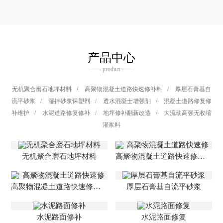
产品中心
—— product ——
无机聚合磨石地坪材料
/
高聚物混凝土道路快速修补料
/
厚层石膏基自
流平砂浆
/
湿拌砂浆保塑剂
/
透水混凝士增强剂
/
混凝土道路修复修
补维护
/
水泥道路修复修补
/
地坪修补翻新改造
/
大流动高强无收缩
灌浆料
无机聚合磨石地坪材料
高聚物混凝土道路快速修补料
高聚物混凝土道路快速修补料
厚层石膏基自流平砂浆
水泥路面修补
水泥路面修复