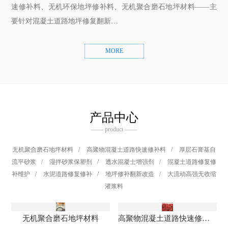
速修补料、无机环保地坪修补料、无机聚合磨石地坪材料——主
要针对混凝土道路地坪修复翻新…
MORE
产品中心
—— product ——
无机聚合磨石地坪材料
/
高聚物混凝土道路快速修补料
/
厚层石膏基自
流平砂浆
/
湿拌砂浆保塑剂
/
透水混凝士增强剂
/
混凝土道路修复修
补维护
/
水泥道路修复修补
/
地坪修补翻新改造
/
大流动高强无收缩
灌浆料
无机聚合磨石地坪材料
高聚物混凝土道路快速修补料