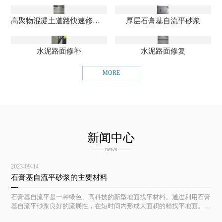
高聚物混凝土道路快速修补料
厚层石膏基自流平砂浆
水泥路面修补
水泥路面修复
MORE
新闻中心
—— news ——
2023-09-14
石膏基自流平砂浆的主要材料
石膏基自流平是一种绿色、高科技的新型地面找平材料。通过利用石膏
基自流平砂浆良好的流展性，在短时间内形成大面积的精找平地面。具
有平整度高及隔潮、防霉、防虫等优点，且施工简便、成活快