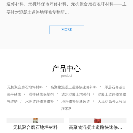
速修补料、无机环保地坪修补料、无机聚合磨石地坪材料——主
要针对混凝土道路地坪修复翻新…
MORE
产品中心
—— product ——
无机聚合磨石地坪材料
/
高聚物混凝土道路快速修补料
/
厚层石膏基自
流平砂浆
/
湿拌砂浆保塑剂
/
透水混凝士增强剂
/
混凝土道路修复修
补维护
/
水泥道路修复修补
/
地坪修补翻新改造
/
大流动高强无收缩
灌浆料
无机聚合磨石地坪材料
高聚物混凝土道路快速修补料