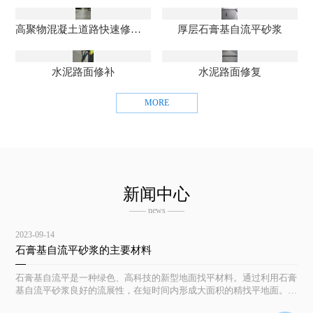
高聚物混凝土道路快速修补料
厚层石膏基自流平砂浆
水泥路面修补
水泥路面修复
MORE
新闻中心
—— news ——
2023-09-14
石膏基自流平砂浆的主要材料
石膏基自流平是一种绿色、高科技的新型地面找平材料。通过利用石膏
基自流平砂浆良好的流展性，在短时间内形成大面积的精找平地面。具
有平整度高及隔潮、防霉、防虫等优点，且施工简便、成活快